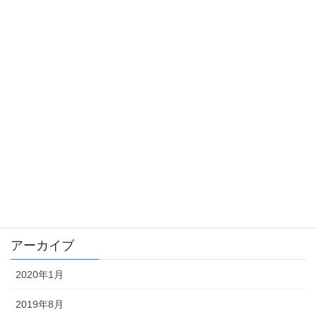
sinrei
stalker
syokuba
taityou
tousatu
trouble
未分類
アーカイブ
2020年1月
2019年8月