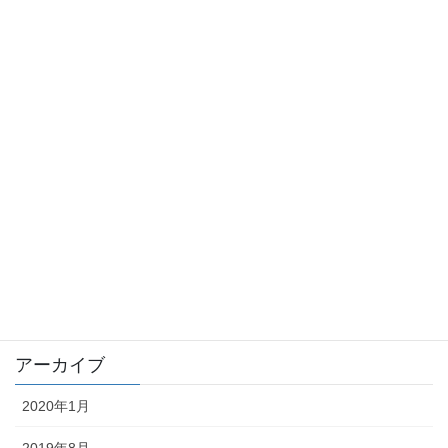
sennou
sinrei
stalker
syokuba
taityou
tousatu
trouble
未分類
アーカイブ
2020年1月
2019年8月