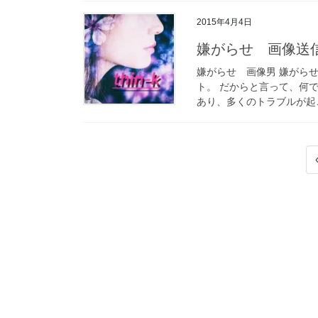
2015年4月4日
嫌がらせ 画像送
嫌がらせ 画像男 嫌がら
ト。 だからと言って、何
あり、多くのトラブルが起こ
投
稿
の
ペ
ー
ジ
送