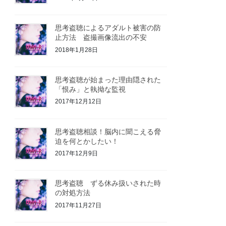
思考盗聴によるアダルト被害の防
止方法 盗撮画像流出の不安
2018年1月28日
思考盗聴が始まった理由隠された
「恨み」と執拗な監視
2017年12月12日
思考盗聴相談！脳内に聞こえる脅
迫を何とかしたい！
2017年12月9日
思考盗聴 ずる休み扱いされた時
の対処方法
2017年11月27日