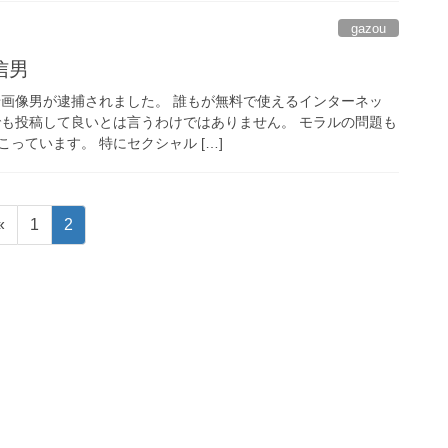
gazou
信男
せ画像男が逮捕されました。 誰もが無料で使えるインターネッ
でも投稿して良いとは言うわけではありません。 モラルの問題も
っています。 特にセクシャル […]
固
固
«
1
2
定
定
ペ
ペ
ー
ー
ジ
ジ