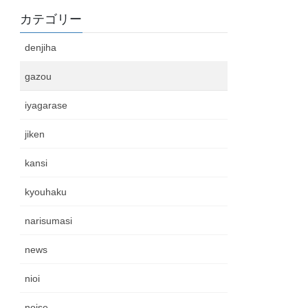
カテゴリー
denjiha
gazou
iyagarase
jiken
kansi
kyouhaku
narisumasi
news
nioi
noise