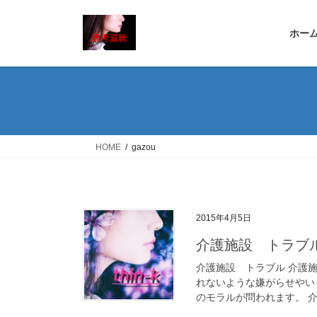
コ
ナ
ン
ビ
ホー
テ
ゲ
ン
ー
ツ
シ
へ
ョ
ス
ン
キ
に
ッ
移
HOME
gazou
プ
動
2015年4月5日
介護施設 トラブ
介護施設 トラブル 介護
れないような嫌がらせやい
のモラルが問われます。 介