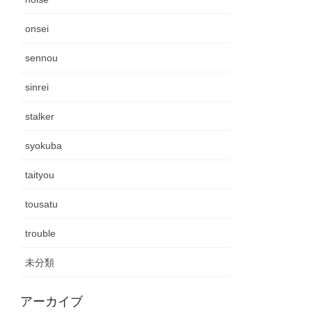
onsei
sennou
sinrei
stalker
syokuba
taityou
tousatu
trouble
未分類
アーカイブ