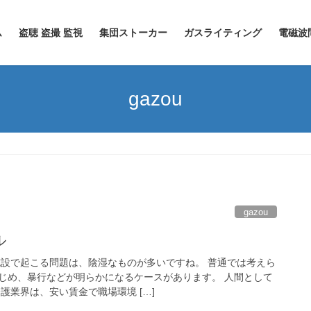
ム
盗聴 盗撮 監視
集団ストーカー
ガスライティング
電磁波
gazou
gazou
ル
施設で起こる問題は、陰湿なものが多いですね。 普通では考えら
じめ、暴行などが明らかになるケースがあります。 人間として
護業界は、安い賃金で職場環境 […]