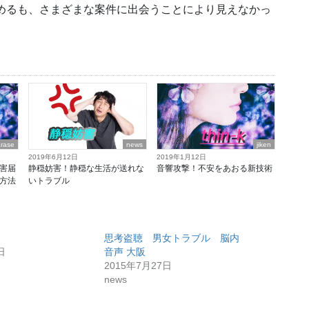
初めるも、さまざまな案件に出会うことにより見えなかっ
arase
news
jiken
2019年6月12日
2019年1月12日
害届
静穏妨害！静穏な生活が送れな
音響攻撃！不安をあおる新技術
方法
いトラブル
思考盗聴 男女トラブル 脳内
日
音声 大阪
2015年7月27日
news