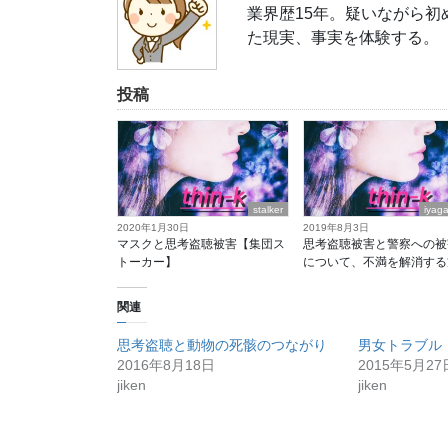
業界歴15年。疑いながら
た現実、事実を体験する。
投稿
stalker
iyag
2020年1月30日
2019年8月3日
マスクと思考盗聴被害【集団ス
思考盗聴被害と警察への被
トーカー】
について、不満を解消する
関連
思考盗聴と動物の死骸のつながり
男女トラブル
2016年8月18日
2015年5月27
jiken
jiken