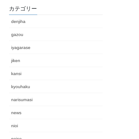
カテゴリー
denjiha
gazou
iyagarase
jiken
kansi
kyouhaku
narisumasi
news
nioi
noise