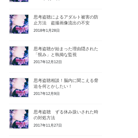
思考盗聴によるアダルト被害の防
止方法 盗撮画像流出の不安
2018年1月28日
思考盗聴が始まった理由隠された
「恨み」と執拗な監視
2017年12月12日
思考盗聴相談！脳内に聞こえる脅
迫を何とかしたい！
2017年12月9日
思考盗聴 ずる休み扱いされた時
の対処方法
2017年11月27日