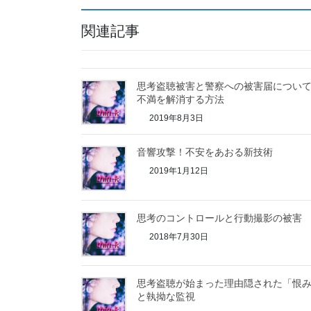
関連記事
思考盗聴被害と警察への被害届につい
不満を解消する方法
2019年8月3日
音響攻撃！不安をあおる新技術
2019年1月12日
思考のコントロールと行動撮影の被害
2018年7月30日
思考盗聴が始まった理由隠された「恨
と執拗な監視