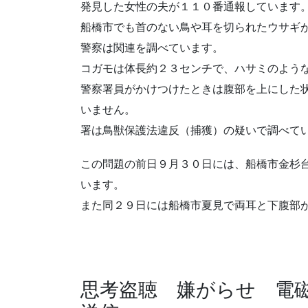
発見した女性の夫が１１０番通報しています
船橋市でも首のない鳥や耳を切られたウサギ
警察は関連を調べています。
コガモは体長約２３センチで、ハサミのよう
警察署員がかけつけたときは腹部を上にした
いません。
署は鳥獣保護法違反（捕獲）の疑いで調べて
この問題の前日９月３０日には、船橋市金杉
います。
また同２９日には船橋市夏見で両耳と下腹部
思考盗聴 嫌がらせ 電