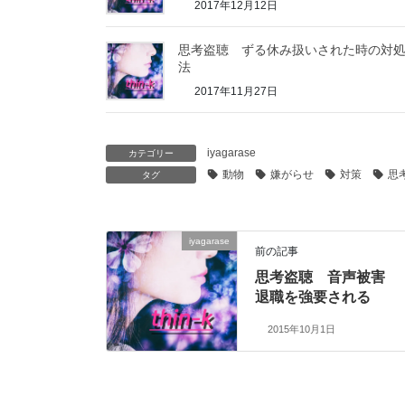
2017年12月12日
思考盗聴 ずる休み扱いされた時の対
法
2017年11月27日
iyagarase
カテゴリー
動物
嫌がらせ
対策
思
タグ
iyagarase
前の記事
思考盗聴 音声被害
退職を強要される
2015年10月1日