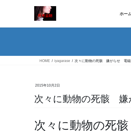
コ
ナ
ン
ビ
ホー
テ
ゲ
ン
ー
ツ
シ
へ
ョ
ス
ン
キ
に
ッ
移
HOME
iyagarase
次々に動物の死骸 嫌がらせ 電磁
プ
動
2015年10月2日
次々に動物の死骸 嫌
次々に動物の死骸