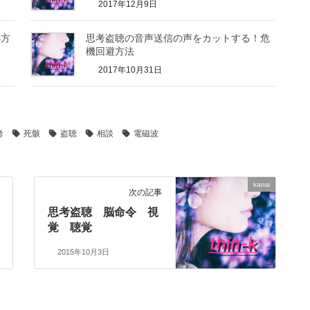
2017年12月9日
処方
思考盗聴の音声送信の声をカットする！危
機回避方法
2017年10月31日
考
死骸
盗聴
相談
電磁波
kansi
次の記事
思考盗聴 脳命令 視
覚 聴覚
2015年10月3日