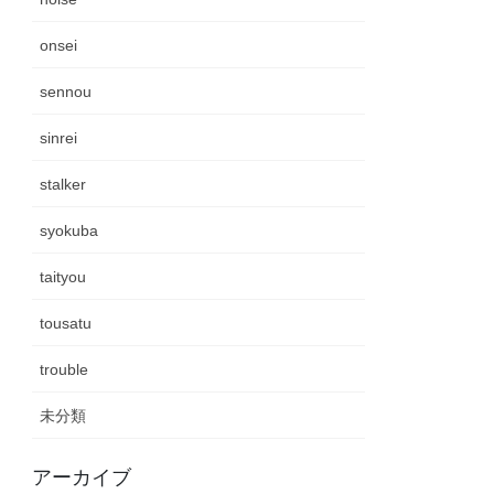
onsei
sennou
sinrei
stalker
syokuba
taityou
tousatu
trouble
未分類
アーカイブ