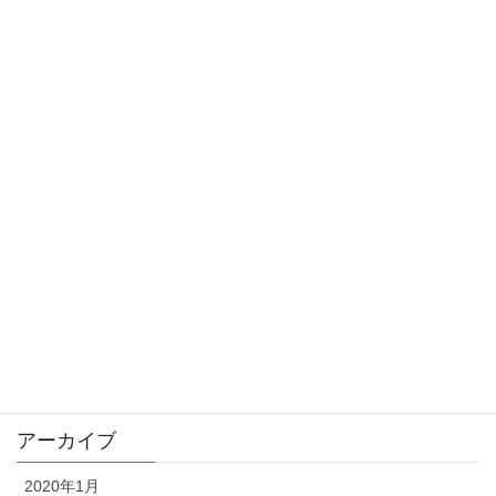
onsei
sennou
sinrei
stalker
syokuba
taityou
tousatu
trouble
未分類
アーカイブ
2020年1月