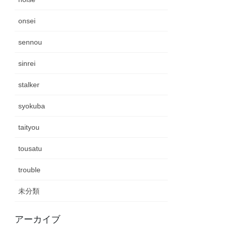
onsei
sennou
sinrei
stalker
syokuba
taityou
tousatu
trouble
未分類
アーカイブ