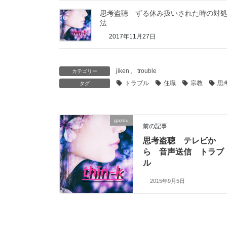
思考盗聴 ずる休み扱いされた時の対
法
2017年11月27日
jiken
、
trouble
カテゴリー
トラブル
住職
宗教
思
タグ
gazou
前の記事
思考盗聴 テレビか
ら 音声送信 トラブ
ル
2015年9月5日