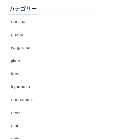
カテゴリー
denjiha
gazou
iyagarase
jiken
kansi
kyouhaku
narisumasi
news
nioi
noise