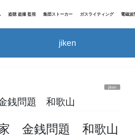
ム
盗聴 盗撮 監視
集団ストーカー
ガスライティング
電磁波
jiken
jiken
金銭問題 和歌山
家 金銭問題 和歌山