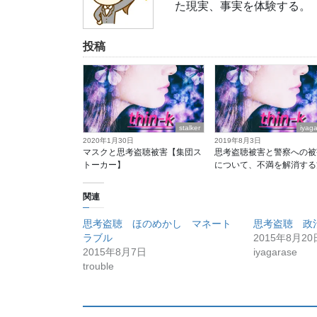
た現実、事実を体験する。
投稿
stalker
iyag
2020年1月30日
2019年8月3日
マスクと思考盗聴被害【集団ス
思考盗聴被害と警察への被
トーカー】
について、不満を解消する
関連
思考盗聴 ほのめかし マネート
思考盗聴 政
ラブル
2015年8月20
2015年8月7日
iyagarase
trouble