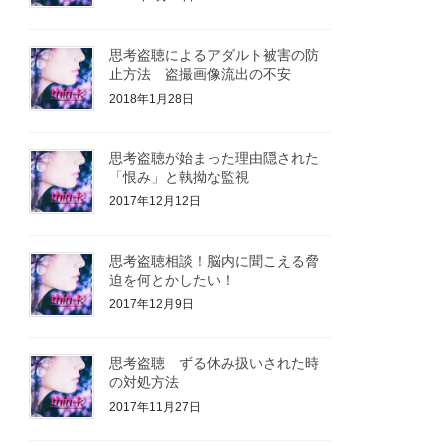
思考盗聴によるアダルト被害の防
止方法 盗撮画像流出の不安
2018年1月28日
思考盗聴が始まった理由隠された
「恨み」と執拗な監視
2017年12月12日
思考盗聴相談！脳内に聞こえる脅
迫を何とかしたい！
2017年12月9日
思考盗聴 ずる休み扱いされた時
の対処方法
2017年11月27日