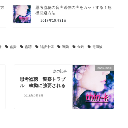
処方
思考盗聴の音声送信の声をカットする！危
機回避方法
2017年10月31日
考
盗撮
盗聴
誹謗中傷
近隣
金銭
電磁波
narisumasi
次の記事
思考盗聴 警察トラブ
ル 執拗に強要される
2015年9月7日