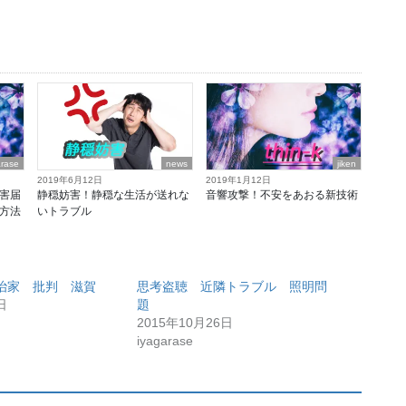
arase
news
jiken
2019年6月12日
2019年1月12日
害届
静穏妨害！静穏な生活が送れな
音響攻撃！不安をあおる新技術
方法
いトラブル
治家 批判 滋賀
思考盗聴 近隣トラブル 照明問
日
題
2015年10月26日
iyagarase