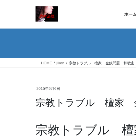
コ
ナ
ン
ビ
ホー
テ
ゲ
ン
ー
ツ
シ
へ
ョ
ス
ン
キ
に
ッ
移
HOME
jiken
宗教トラブル 檀家 金銭問題 和歌山
プ
動
2015年9月6日
宗教トラブル 檀家 
宗教トラブル 檀