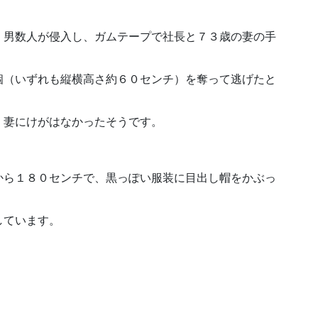
、男数人が侵入し、ガムテープで社長と７３歳の妻の手
個（いずれも縦横高さ約６０センチ）を奪って逃げたと
、妻にけがはなかったそうです。
から１８０センチで、黒っぽい服装に目出し帽をかぶっ
しています。