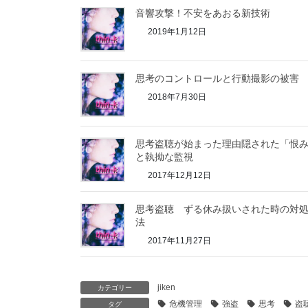
音響攻撃！不安をあおる新技術
2019年1月12日
思考のコントロールと行動撮影の被害
2018年7月30日
思考盗聴が始まった理由隠された「恨
と執拗な監視
2017年12月12日
思考盗聴 ずる休み扱いされた時の対
法
2017年11月27日
jiken
カテゴリー
危機管理
強盗
思考
盗
タグ