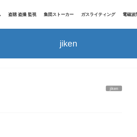
ム
盗聴 盗撮 監視
集団ストーカー
ガスライティング
電磁波
jiken
jiken