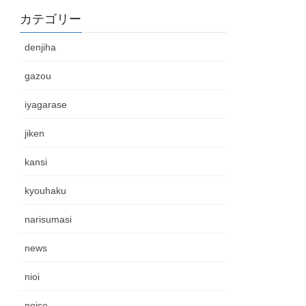
カテゴリー
denjiha
gazou
iyagarase
jiken
kansi
kyouhaku
narisumasi
news
nioi
noise