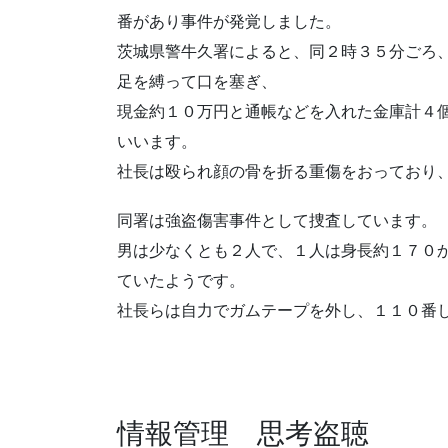
番があり事件が発覚しました。
茨城県警牛久署によると、同２時３５分ごろ
足を縛って口を塞ぎ、
現金約１０万円と通帳などを入れた金庫計４
いいます。
社長は殴られ顔の骨を折る重傷をおっており
同署は強盗傷害事件として捜査しています。
男は少なくとも２人で、１人は身長約１７０
ていたようです。
社長らは自力でガムテープを外し、１１０番
情報管理 思考盗聴