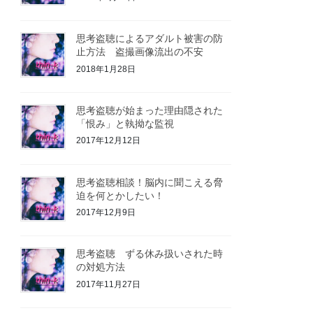
思考盗聴によるアダルト被害の防
止方法 盗撮画像流出の不安
2018年1月28日
思考盗聴が始まった理由隠された
「恨み」と執拗な監視
2017年12月12日
思考盗聴相談！脳内に聞こえる脅
迫を何とかしたい！
2017年12月9日
思考盗聴 ずる休み扱いされた時
の対処方法
2017年11月27日