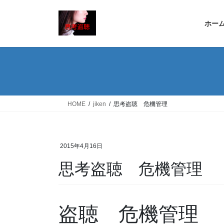
コ
ナ
ン
ビ
ホー
テ
ゲ
ン
ー
ツ
シ
へ
ョ
ス
ン
キ
に
ッ
移
HOME
jiken
思考盗聴 危機管理
プ
動
2015年4月16日
思考盗聴 危機管理
盗聴 危機管理