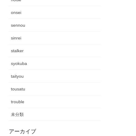
onsei
sennou
sinrei
stalker
syokuba
taityou
tousatu
trouble
未分類
アーカイブ