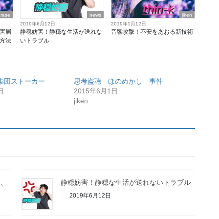
arase
news
jiken
2019年6月12日
2019年1月12日
害届
静穏妨害！静穏な生活が送れな
音響攻撃！不安をあおる新技術
方法
いトラブル
集団ストーカー
思考盗聴 ほのめかし 事件
日
2015年6月1日
jiken
て、
静穏妨害！静穏な生活が送れないトラブル
2019年6月12日