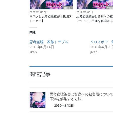
stalker
iyag
2020年1月30日
2019年8月3日
マスクと思考盗聴被害【集団ス
思考盗聴被害と警察への被
トーカー】
について、不満を解消する
関連
思考盗聴 家族トラブル
クロスボウ 
2015年6月14日
2015年4月20
jiken
jiken
関連記事
思考盗聴被害と警察への被害届につい
不満を解消する方法
2019年8月3日