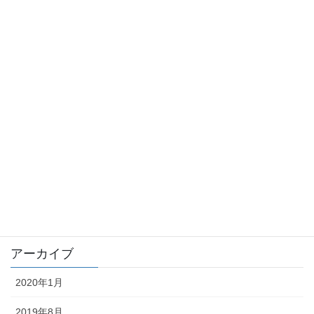
sennou
sinrei
stalker
syokuba
taityou
tousatu
trouble
未分類
アーカイブ
2020年1月
2019年8月