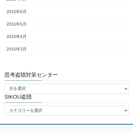
2015年6月
2015年5月
2015年4月
2015年3月
思考盗聴対策センター
思
考
盗
SIKOU盗聴
聴
SIKOU
対
盗
策
聴
セ
ン