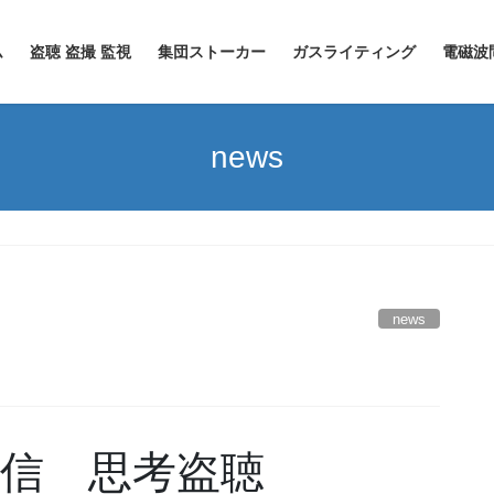
ム
盗聴 盗撮 監視
集団ストーカー
ガスライティング
電磁波
news
news
送信 思考盗聴