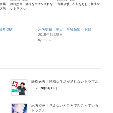
害届
静穏妨害！静穏な生活が送れな
音響攻撃！不安をあおる新技術
方法
いトラブル
思考盗聴
思考盗聴 廃人 自殺願望 不眠
2015年6月25日
syokuba
て、
静穏妨害！静穏な生活が送れないトラブル
2019年6月12日
思考盗聴！見えないところで起こっている
トラブル