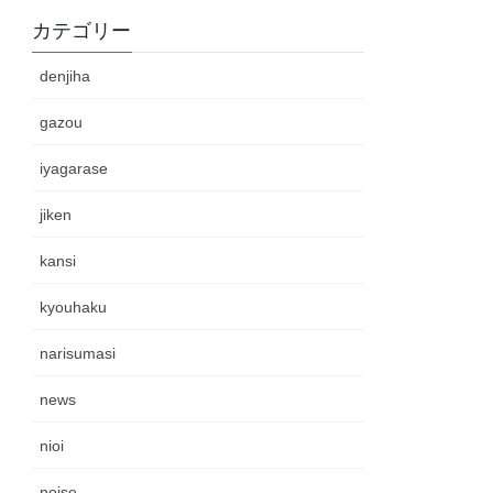
カテゴリー
denjiha
gazou
iyagarase
jiken
kansi
kyouhaku
narisumasi
news
nioi
noise