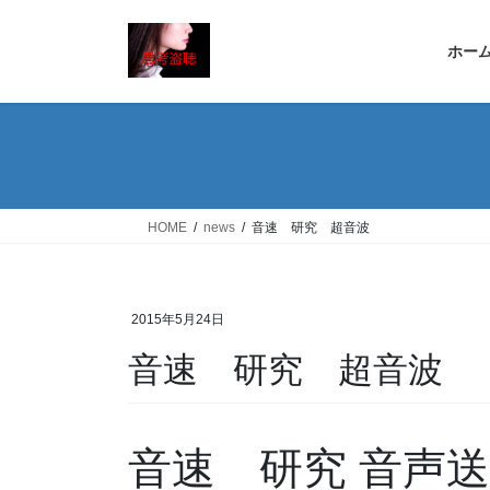
コ
ナ
ン
ビ
ホー
テ
ゲ
ン
ー
ツ
シ
へ
ョ
ス
ン
キ
に
ッ
移
HOME
news
音速 研究 超音波
プ
動
2015年5月24日
音速 研究 超音波
音速 研究 音声