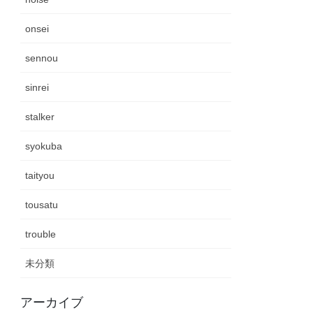
onsei
sennou
sinrei
stalker
syokuba
taityou
tousatu
trouble
未分類
アーカイブ