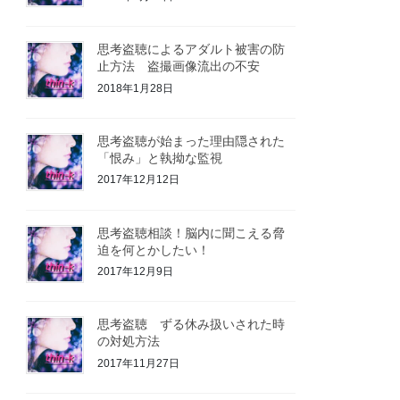
思考盗聴によるアダルト被害の防
止方法 盗撮画像流出の不安
2018年1月28日
思考盗聴が始まった理由隠された
「恨み」と執拗な監視
2017年12月12日
思考盗聴相談！脳内に聞こえる脅
迫を何とかしたい！
2017年12月9日
思考盗聴 ずる休み扱いされた時
の対処方法
2017年11月27日