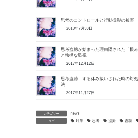
思考のコントロールと行動撮影の被害
2018年7月30日
思考盗聴が始まった理由隠された「恨
と執拗な監視
2017年12月12日
思考盗聴 ずる休み扱いされた時の対
法
2017年11月27日
news
カテゴリー
対策
思考
盗撮
盗聴
タグ