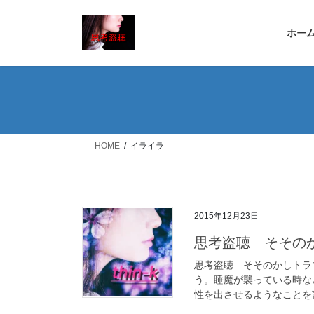
コ
ナ
ン
ビ
ホー
テ
ゲ
ン
ー
ツ
シ
へ
ョ
ス
ン
キ
に
ッ
移
HOME
イライラ
プ
動
2015年12月23日
思考盗聴 そその
思考盗聴 そそのかしトラ
う。睡魔が襲っている時な
性を出させるようなことを言