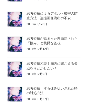
思考盗聴によるアダルト被害の防
止方法 盗撮画像流出の不安
2018年1月28日
思考盗聴が始まった理由隠された
「恨み」と執拗な監視
2017年12月12日
思考盗聴相談！脳内に聞こえる脅
迫を何とかしたい！
2017年12月9日
思考盗聴 ずる休み扱いされた時
の対処方法
2017年11月27日