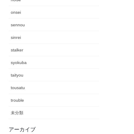
onsei
sennou
sinrei
stalker
syokuba
taityou
tousatu
trouble
未分類
アーカイブ