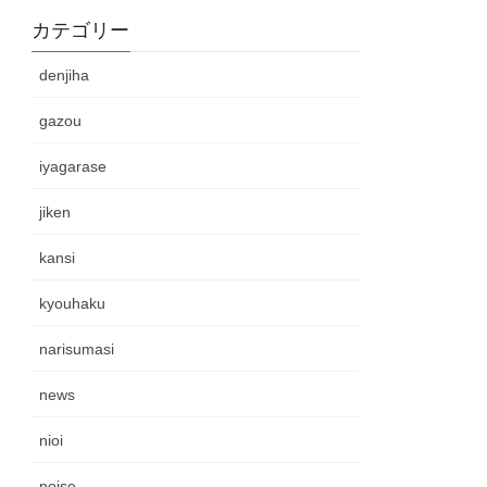
カテゴリー
denjiha
gazou
iyagarase
jiken
kansi
kyouhaku
narisumasi
news
nioi
noise