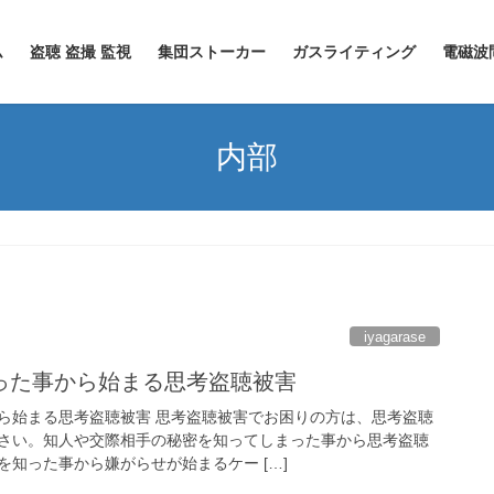
ム
盗聴 盗撮 監視
集団ストーカー
ガスライティング
電磁波
内部
iyagarase
った事から始まる思考盗聴被害
ら始まる思考盗聴被害 思考盗聴被害でお困りの方は、思考盗聴
さい。知人や交際相手の秘密を知ってしまった事から思考盗聴
知った事から嫌がらせが始まるケー […]