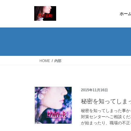
コ
ナ
ン
ビ
ホー
テ
ゲ
ン
ー
ツ
シ
へ
ョ
ス
ン
キ
に
ッ
移
HOME
内部
プ
動
2015年11月16日
秘密を知ってしま
秘密を知ってしまった事か
対策センターへご相談くだ
が始まったり、職場の不正を