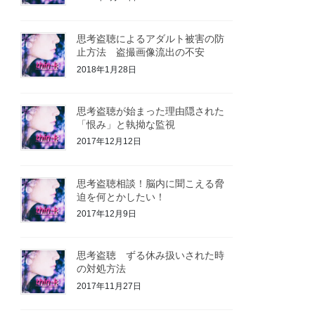
思考盗聴によるアダルト被害の防
止方法 盗撮画像流出の不安
2018年1月28日
思考盗聴が始まった理由隠された
「恨み」と執拗な監視
2017年12月12日
思考盗聴相談！脳内に聞こえる脅
迫を何とかしたい！
2017年12月9日
思考盗聴 ずる休み扱いされた時
の対処方法
2017年11月27日