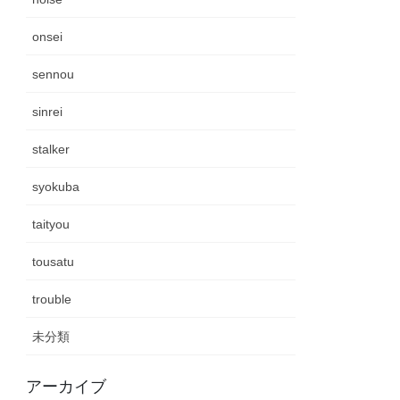
onsei
sennou
sinrei
stalker
syokuba
taityou
tousatu
trouble
未分類
アーカイブ