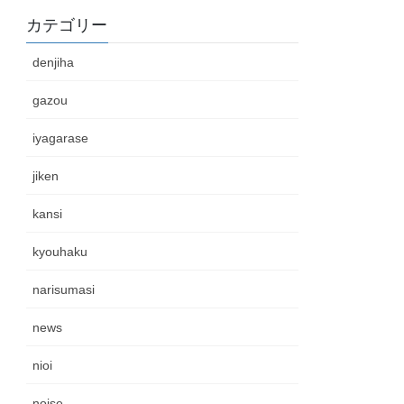
カテゴリー
denjiha
gazou
iyagarase
jiken
kansi
kyouhaku
narisumasi
news
nioi
noise