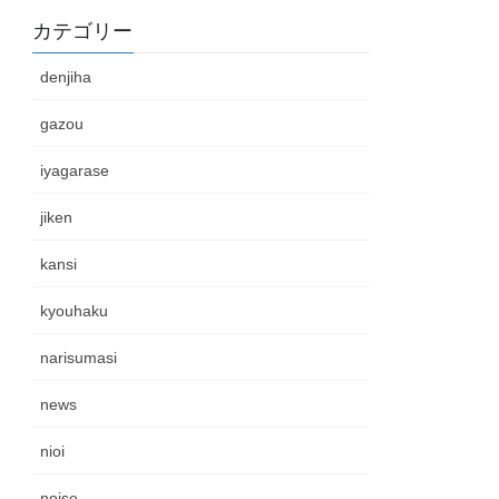
カテゴリー
denjiha
gazou
iyagarase
jiken
kansi
kyouhaku
narisumasi
news
nioi
noise