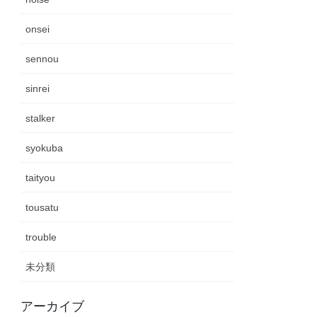
onsei
sennou
sinrei
stalker
syokuba
taityou
tousatu
trouble
未分類
アーカイブ