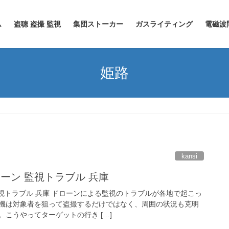
ム
盗聴 盗撮 監視
集団ストーカー
ガスライティング
電磁波
姫路
kansi
ローン 監視トラブル 兵庫
監視トラブル 兵庫 ドローンによる監視のトラブルが各地で起こっ
機は対象者を狙って盗撮するだけではなく、周囲の状況も克明
こうやってターゲットの行き […]