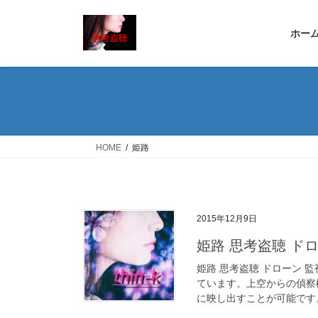
コ
ナ
ン
ビ
ホー
テ
ゲ
ン
ー
ツ
シ
へ
ョ
ス
ン
キ
に
ッ
移
HOME
姫路
プ
動
2015年12月9日
姫路 思考盗聴 ド
姫路 思考盗聴 ドローン 
ています。上空からの偵察
に映し出すことが可能です。