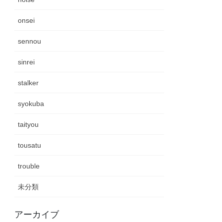
onsei
sennou
sinrei
stalker
syokuba
taityou
tousatu
trouble
未分類
アーカイブ