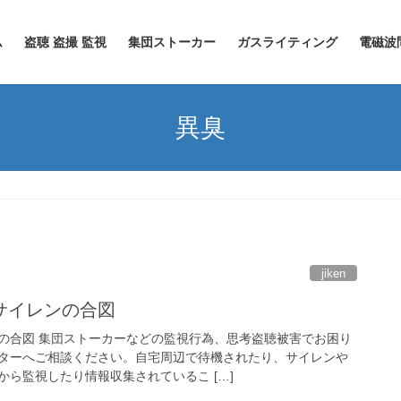
ム
盗聴 盗撮 監視
集団ストーカー
ガスライティング
電磁波
異臭
jiken
サイレンの合図
の合図 集団ストーカーなどの監視行為、思考盗聴被害でお困り
ターへご相談ください。自宅周辺で待機されたり、サイレンや
ら監視したり情報収集されているこ […]