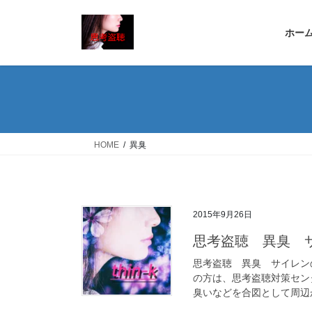
コ
ナ
ン
ビ
ホー
テ
ゲ
ン
ー
ツ
シ
へ
ョ
ス
ン
キ
に
ッ
移
HOME
異臭
プ
動
2015年9月26日
思考盗聴 異臭 
思考盗聴 異臭 サイレン
の方は、思考盗聴対策セン
臭いなどを合図として周辺か