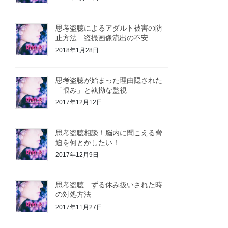
思考盗聴によるアダルト被害の防
止方法 盗撮画像流出の不安
2018年1月28日
思考盗聴が始まった理由隠された
「恨み」と執拗な監視
2017年12月12日
思考盗聴相談！脳内に聞こえる脅
迫を何とかしたい！
2017年12月9日
思考盗聴 ずる休み扱いされた時
の対処方法
2017年11月27日