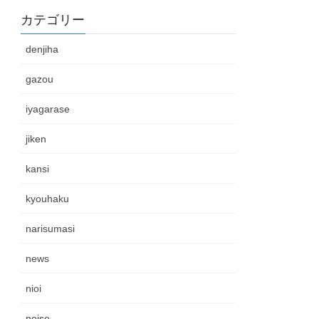
カテゴリー
denjiha
gazou
iyagarase
jiken
kansi
kyouhaku
narisumasi
news
nioi
noise