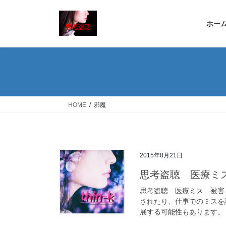
コ
ナ
ン
ビ
ホー
テ
ゲ
ン
ー
ツ
シ
へ
ョ
ス
ン
キ
に
ッ
移
HOME
邪魔
プ
動
2015年8月21日
思考盗聴 医療ミ
思考盗聴 医療ミス 被害
されたり、仕事でのミスを
展する可能性もあります。 