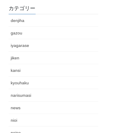
カテゴリー
denjiha
gazou
iyagarase
jiken
kansi
kyouhaku
narisumasi
news
nioi
noise