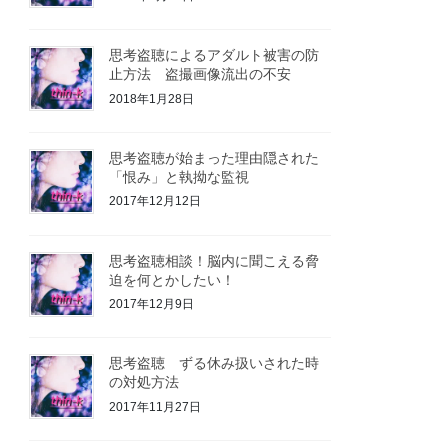
思考盗聴によるアダルト被害の防
止方法 盗撮画像流出の不安
2018年1月28日
思考盗聴が始まった理由隠された
「恨み」と執拗な監視
2017年12月12日
思考盗聴相談！脳内に聞こえる脅
迫を何とかしたい！
2017年12月9日
思考盗聴 ずる休み扱いされた時
の対処方法
2017年11月27日