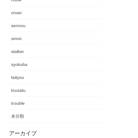
onsei
sennou
sinrei
stalker
syokuba
taityou
tousatu
trouble
未分類
アーカイブ