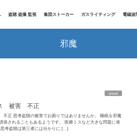
ム
盗聴 盗撮 監視
集団ストーカー
ガスライティング
電磁波
邪魔
onsei
ス 被害 不正
 不正 思考盗聴の被害でお困りではありませんか。 睡眠を邪魔
誘発されることもあるようです。 医療ミスなど大きな問題に発
思考盗聴は第三者には分かりに […]