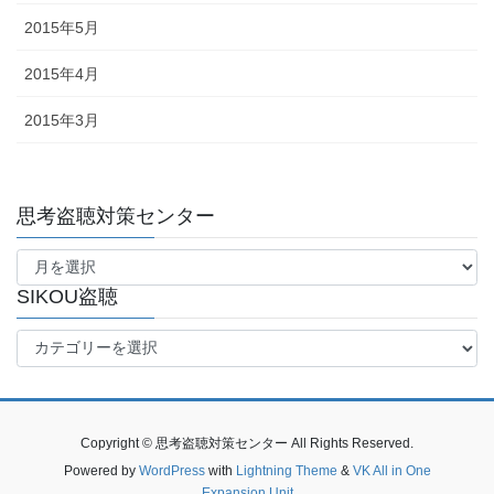
2015年5月
2015年4月
2015年3月
思考盗聴対策センター
思
考
盗
SIKOU盗聴
聴
SIKOU
対
盗
策
聴
セ
ン
タ
Copyright © 思考盗聴対策センター All Rights Reserved.
ー
Powered by
WordPress
with
Lightning Theme
&
VK All in One
Expansion Unit